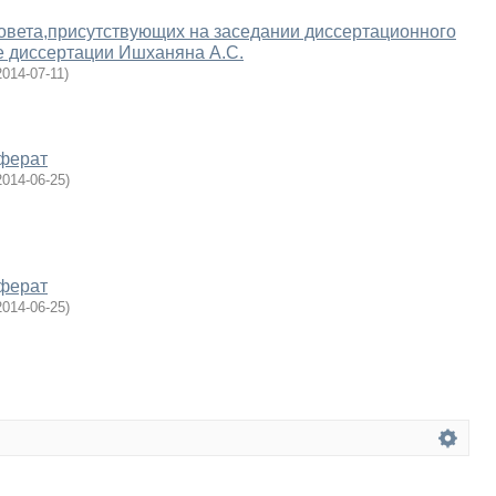
овета,присутствующих на заседании диссертационного
е диссертации Ишханяна А.С.
2014-07-11
)
еферат
2014-06-25
)
еферат
2014-06-25
)