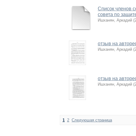
Список членов с
совета по защит
Ишханян, Аркадий
(
отзыв на автор
Ишханян, Аркадий
(
отзыв на автор
Ишханян, Аркадий
(
1
2
Следующая страница