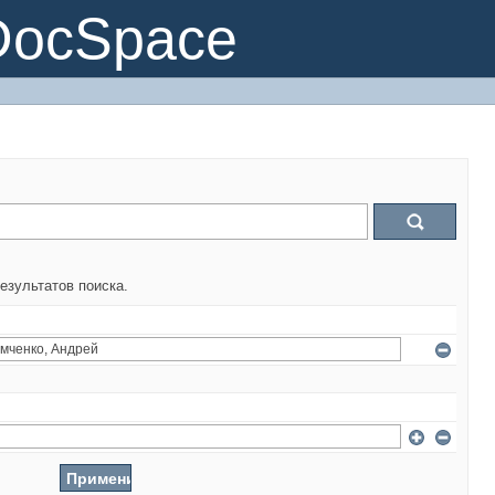
DocSpace
езультатов поиска.