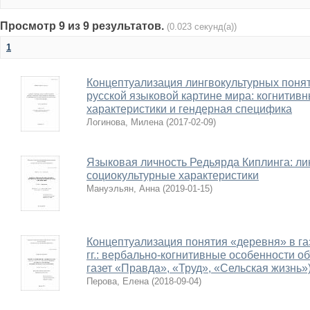
Просмотр 9 из 9 результатов.
(0.023 секунд(а))
1
Концептуализация лингвокультурных поняти
русской языковой картине мира: когнитивн
характеристики и гендерная специфика
Логинова, Милена
(
2017-02-09
)
Языковая личность Редьярда Киплинга: ли
социокультурные характеристики
Мануэльян, Анна
(
2019-01-15
)
Концептуализация понятия «деревня» в га
гг.: вербально-когнитивные особенности о
газет «Правда», «Труд», «Сельская жизнь»
Перова, Елена
(
2018-09-04
)