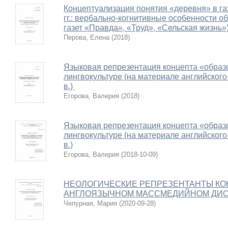
Концептуализация понятия «деревня» в га
гг.: вербально-когнитивные особенности о
газет «Правда», «Труд», «Сельская жизнь»
Перова, Елена
(
2018
)
Языковая репрезентация концепта «образ
лингвокультуре (на материале английског
в.)
Егорова, Валерия
(
2018
)
Языковая репрезентация концепта «образ
лингвокультуре (на материале английског
в.)
Егорова, Валерия
(
2018-10-09
)
НЕОЛОГИЧЕСКИЕ РЕПРЕЗЕНТАНТЫ КО
АНГЛОЯЗЫЧНОМ МАССМЕДИЙНОМ ДИС
Чепурная, Мария
(
2020-09-28
)