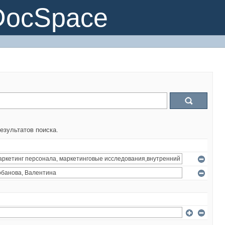
DocSpace
езультатов поиска.