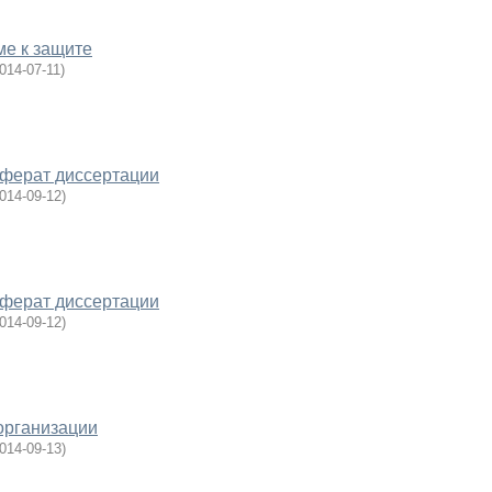
е к защите
014-07-11
)
еферат диссертации
014-09-12
)
еферат диссертации
014-09-12
)
организации
014-09-13
)