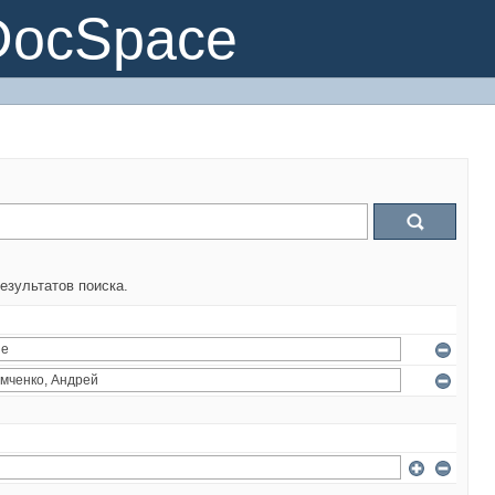
DocSpace
езультатов поиска.