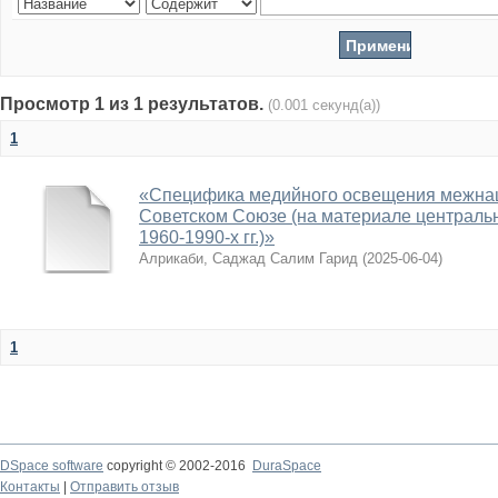
Просмотр 1 из 1 результатов.
(0.001 секунд(а))
1
«Специфика медийного освещения межна
Советском Союзе (на материале централь
1960-1990-х гг.)»
Алрикаби, Саджад Салим Гарид
(
2025-06-04
)
1
DSpace software
copyright © 2002-2016
DuraSpace
Контакты
|
Отправить отзыв