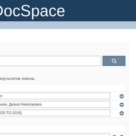
DocSpace
езультатов поиска.