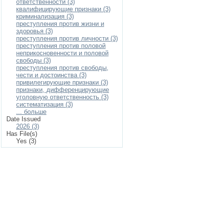
ответственности (3)
квалифицирующие признаки (3)
криминализация (3)
преступления против жизни и
здоровья (3)
преступления против личности (3)
преступления против половой
неприкосновенности и половой
свободы (3)
преступления против свободы,
чести и достоинства (3)
привилегирующие признаки (3)
признаки, дифференцирующие
уголовную ответственность (3)
систематизация (3)
... больше
Date Issued
2026 (3)
Has File(s)
Yes (3)