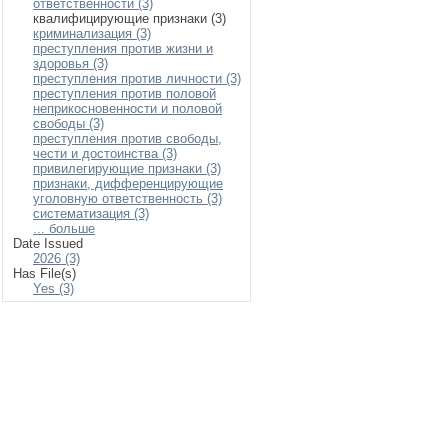
ответственности (3)
квалифицирующие признаки (3)
криминализация (3)
преступления против жизни и
здоровья (3)
преступления против личности (3)
преступления против половой
неприкосновенности и половой
свободы (3)
преступления против свободы,
чести и достоинства (3)
привилегирующие признаки (3)
признаки, дифференцирующие
уголовную ответственность (3)
систематизация (3)
... больше
Date Issued
2026 (3)
Has File(s)
Yes (3)