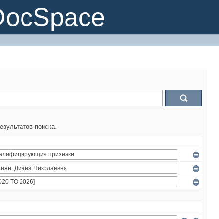
DocSpace
езультатов поиска.