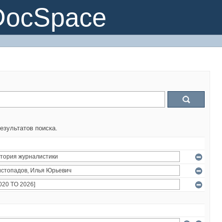
DocSpace
езультатов поиска.