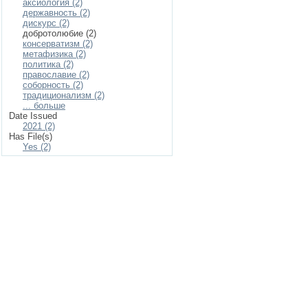
аксиология (2)
державность (2)
дискурс (2)
добротолюбие (2)
консерватизм (2)
метафизика (2)
политика (2)
православие (2)
соборность (2)
традиционализм (2)
... больше
Date Issued
2021 (2)
Has File(s)
Yes (2)