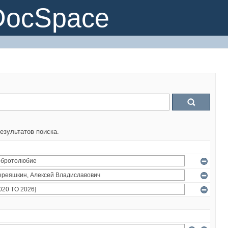
DocSpace
езультатов поиска.