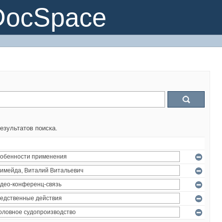
DocSpace
езультатов поиска.