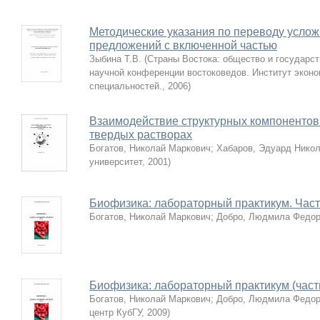
Методические указания по переводу услож
предложений с включенной частью
Зыбина Т.В.
(
Страны Востока: общество и государст
научной конференции востоковедов. Институт эконо
специальностей.
,
2006
)
Взаимодействие структурных компонентов
твердых растворах
Богатов, Николай Маркович
;
Хабаров, Эдуард Нико
университет
,
2001
)
Биофизика: лабораторный практикум. Част
Богатов, Николай Маркович
;
Добро, Людмила Федор
Биофизика: лабораторный практикум (часть
Богатов, Николай Маркович
;
Добро, Людмила Федор
центр КубГУ
,
2009
)