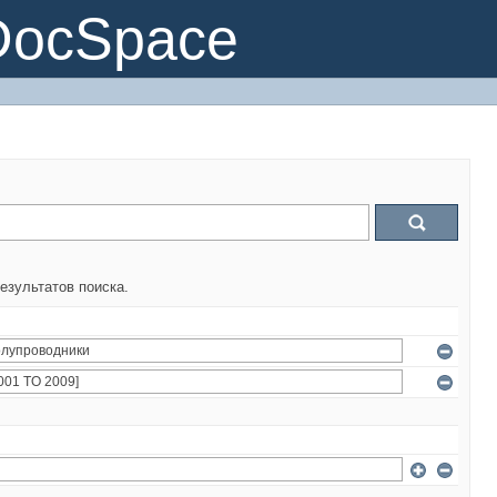
DocSpace
езультатов поиска.