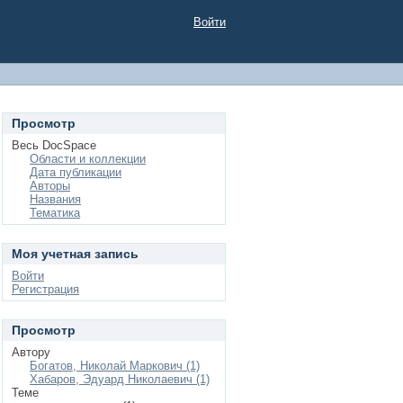
Войти
Просмотр
Весь DocSpace
Области и коллекции
Дата публикации
Авторы
Названия
Тематика
Моя учетная запись
Войти
Регистрация
Просмотр
Автору
Богатов, Николай Маркович (1)
Хабаров, Эдуард Николаевич (1)
Теме