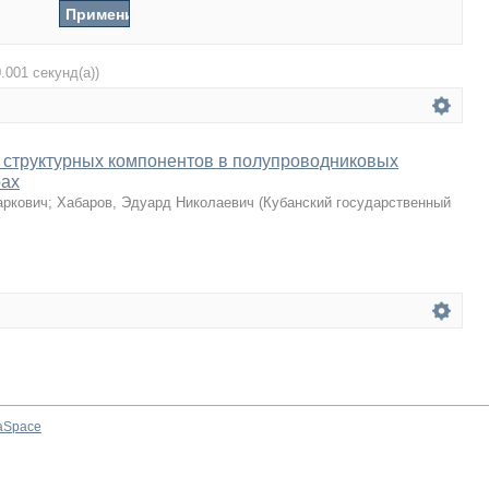
0.001 секунд(а))
 структурных компонентов в полупроводниковых
рах
аркович
;
Хабаров, Эдуард Николаевич
(
Кубанский государственный
aSpace