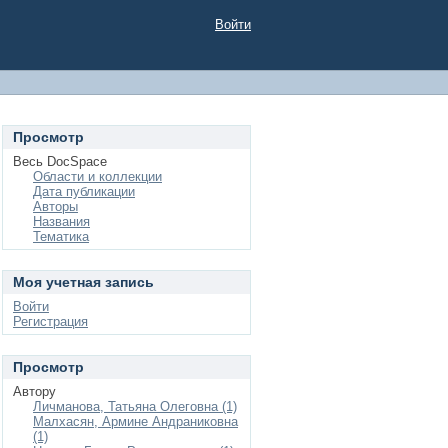
Войти
Просмотр
Весь DocSpace
Области и коллекции
Дата публикации
Авторы
Названия
Тематика
Моя учетная запись
Войти
Регистрация
Просмотр
Автору
Личманова, Татьяна Олеговна (1)
Малхасян, Армине Андраниковна
(1)