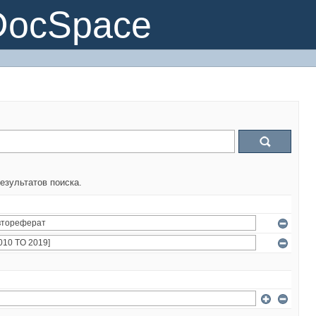
DocSpace
езультатов поиска.