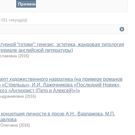
0.011 секунд(а))
урной “готики”: генезис, эстетика, жанровая типология
атериале английской литературы)
славовна
(
2016
)
цепт художественного нарратива (на примере романов
о «Стрельцы», И.И. Лажечникова «Последний Новик»,
ого «Антихрист (Петр и Алексей)»)»
Андраниковна
(
2016
)
концепция личности в прозе А.Н., Варламова, М.П.
Павлова
 Олеговна
(
2016
)