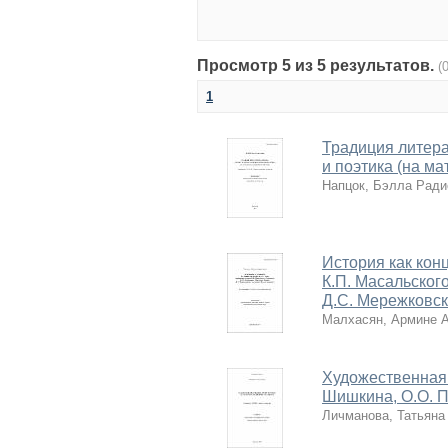
Просмотр 5 из 5 результатов.
(
1
Традиция литерат
и поэтика (на м
Напцок, Бэлла Ради
История как кон
К.П. Масальског
Д.С. Мережковск
Малхасян, Армине 
Художественная 
Шишкина, О.О. 
Личманова, Татьяна