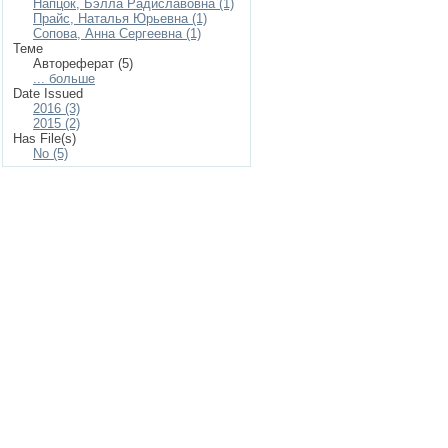
Напцок, Бэлла Радиславовна (1)
Прайс, Наталья Юрьевна (1)
Сопова, Анна Сергеевна (1)
Теме
Автореферат (5)
... больше
Date Issued
2016 (3)
2015 (2)
Has File(s)
No (5)