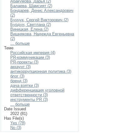
Абакумова, Дарья (2)
Балаева, Шамсият (2)
Бондарев, Денис Александрович
(2)
Бунчук, Сергей Викторович (2)
Бурдун, Светлана (2)
Виницкая, Елена (2)
Вишнякова, Надежда Евгеньевна
(2)
... больше
Теме
Российская империя (4)
PR-коммуникации (3)
PR-проекты (3)
аккаунт (3)
антикоррупционная политика (3)
блог (3)
бренд (3)
дача взятки (3)
дифференциация уголовной
ответственности (3)
инструменты PR (3)
... больше
Date Issued
2022 (81)
Has File(s)
Yes (78)
No (3)