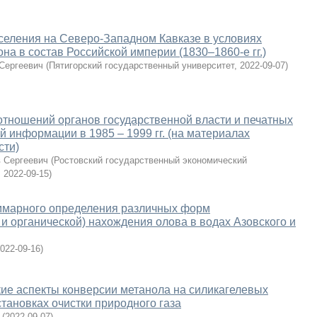
селения на Северо-Западном Кавказе в условиях
на в состав Российской империи (1830–1860-е гг.)
 Сергеевич
(
Пятигорский государственный университет
,
2022-09-07
)
тношений органов государственной власти и печатных
й информации в 1985 – 1999 гг. (на материалах
сти)
 Сергеевич
(
Ростовский государственный экономический
,
2022-09-15
)
ммарного определения различных форм
 и органической) нахождения олова в водах Азовского и
022-09-16
)
ие аспекты конверсии метанола на силикагелевых
становках очистки природного газа
(
2022-09-07
)