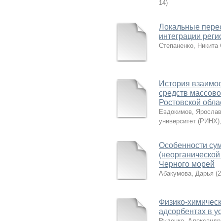
14
)
Локальные пере
интеграции регио
Степаненко, Никита
История взаимоо
средств массово
Ростовской обла
Евдокимов, Ярослав
университет (РИНХ)
Особенности су
(неорганической
Черного морей
Абакумова, Дарья
(
2
Физико-химическ
адсорбентах в у
Руденко, Александр