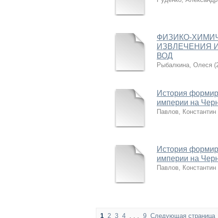
ФИЗИКО-ХИМИ
ИЗВЛЕЧЕНИЯ 
ВОД
Рыбалкина, Олеся
(
История формир
империи на Черн
Павлов, Константин
История формир
империи на Черн
Павлов, Константин
1
2
3
4
. . .
9
Следующая страница