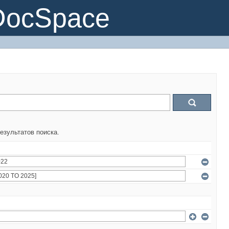
DocSpace
езультатов поиска.