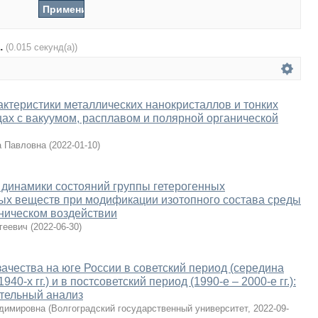
.
(0.015 секунд(а))
теристики металлических нанокристаллов и тонких
цах с вакуумом, расплавом и полярной органической
 Павловна
(
2022-01-10
)
динамики состояний группы гетерогенных
ых веществ при модификации изотопного состава среды
ническом воздействии
геевич
(
2022-06-30
)
ачества на юге России в советский период (середина
940-х гг.) и в постсоветский период (1990-е – 2000-е гг.):
тельный анализ
адимировна
(
Волгоградский государственный университет
,
2022-09-