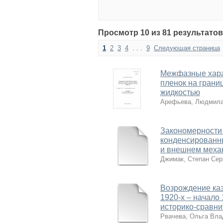
Просмотр 10 из 81 результатов
1
2
3
4
. . .
9
Следующая страница
Межфазные харак
пленок на грани
жидкостью
Арефьева, Людмила
Закономерности 
конденсированн
и внешнем меха
Джимак, Степан Сер
Возрождение каз
1920-х – начало 1
историко-сравни
Рвачева, Ольга Вл