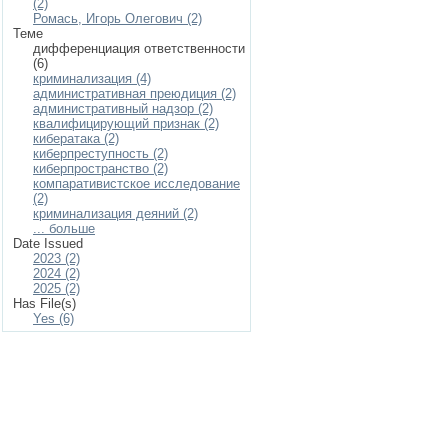
(2)
Ромась, Игорь Олегович (2)
Теме
дифференциация ответственности
(6)
криминализация (4)
административная преюдиция (2)
административный надзор (2)
квалифицирующий признак (2)
кибератака (2)
киберпреступность (2)
киберпространство (2)
компаративистское исследование
(2)
криминализация деяний (2)
... больше
Date Issued
2023 (2)
2024 (2)
2025 (2)
Has File(s)
Yes (6)