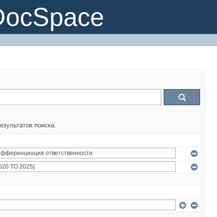
DocSpace
езультатов поиска.