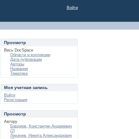
Войти
Просмотр
Весь DocSpace
Области и коллекции
Дата публикации
Авторы
Названия
Тематика
Моя учетная запись
Войти
Регистрация
Просмотр
Автору
Бардеев, Константин Андреевич
(2)
Лихачев, Никита Александрович