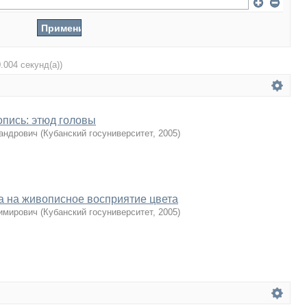
0.004 секунд(а))
пись: этюд головы
андрович
(
Кубанский госуниверситет
,
2005
)
а на живописное восприятие цвета
имирович
(
Кубанский госуниверситет
,
2005
)