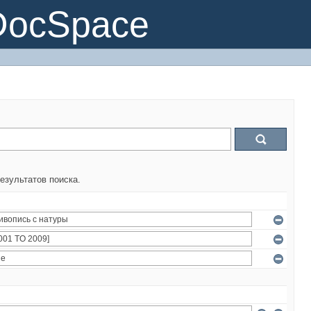
DocSpace
езультатов поиска.