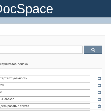
DocSpace
езультатов поиска.