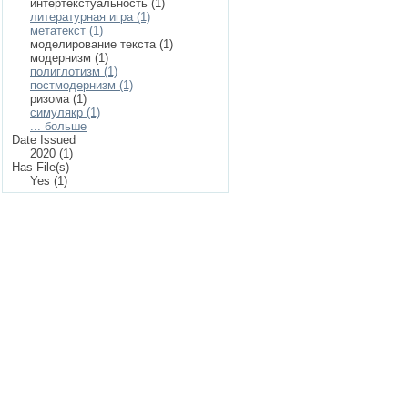
интертекстуальность (1)
литературная игра (1)
метатекст (1)
моделирование текста (1)
модернизм (1)
полиглотизм (1)
постмодернизм (1)
ризома (1)
симулякр (1)
... больше
Date Issued
2020 (1)
Has File(s)
Yes (1)