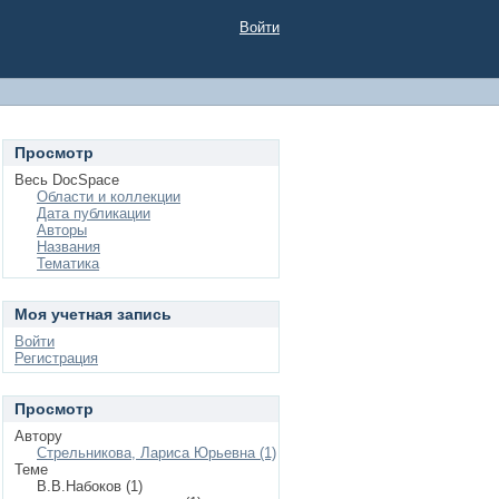
Войти
Просмотр
Весь DocSpace
Области и коллекции
Дата публикации
Авторы
Названия
Тематика
Моя учетная запись
Войти
Регистрация
Просмотр
Автору
Стрельникова, Лариса Юрьевна (1)
Теме
В.В.Набоков (1)