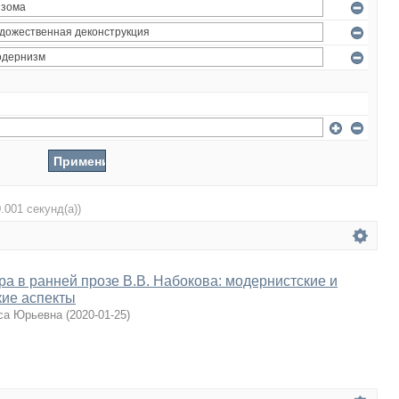
0.001 секунд(а))
ра в ранней прозе В.В. Набокова: модернистские и
кие аспекты
са Юрьевна
(
2020-01-25
)