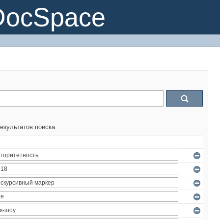
DocSpace
езультатов поиска.