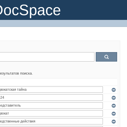
DocSpace
езультатов поиска.