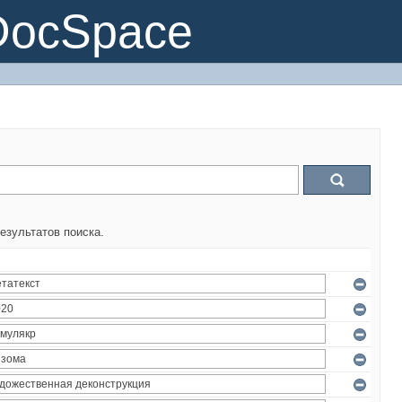
DocSpace
езультатов поиска.