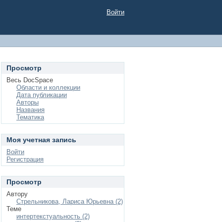
Войти
Просмотр
Весь DocSpace
Области и коллекции
Дата публикации
Авторы
Названия
Тематика
Моя учетная запись
Войти
Регистрация
Просмотр
Автору
Стрельникова, Лариса Юрьевна (2)
Теме
интертекстуальность (2)