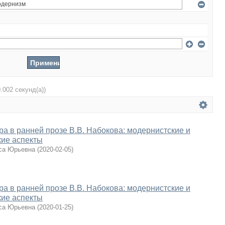
0.002 секунд(а))
ра в ранней прозе В.В. Набокова: модернистские и
кие аспекты
са Юрьевна
(
2020-02-05
)
ра в ранней прозе В.В. Набокова: модернистские и
кие аспекты
са Юрьевна
(
2020-01-25
)