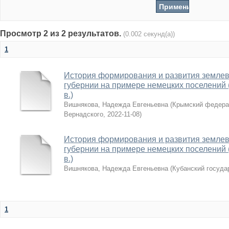
Просмотр 2 из 2 результатов.
(0.002 секунд(а))
1
История формирования и развития землев
губернии на примере немецких поселений (к
в.)
Вишнякова, Надежда Евгеньевна
(
Крымский федера
Вернадского
,
2022-11-08
)
История формирования и развития землев
губернии на примере немецких поселений (к
в.)
Вишнякова, Надежда Евгеньевна
(
Кубанский госуда
1