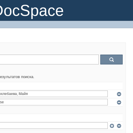
DocSpace
езультатов поиска.