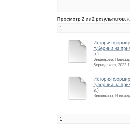
Просмотр 2 из 2 результатов.
(
1
История формир
губернии на прим
в.)
Вишнякова, Надежд
Вернадского
,
2022-1
История формир
губернии на прим
в.)
Вишнякова, Надежд
1