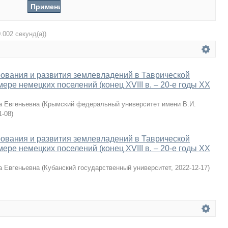
0.002 секунд(а))
ования и развития землевладений в Таврической
ере немецких поселений (конец XVIII в. – 20-е годы XX
а Евгеньевна
(
Крымский федеральный университет имени В.И.
1-08
)
ования и развития землевладений в Таврической
ере немецких поселений (конец XVIII в. – 20-е годы XX
а Евгеньевна
(
Кубанский государственный университет
,
2022-12-17
)