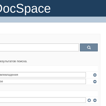
DocSpace
езультатов поиска.