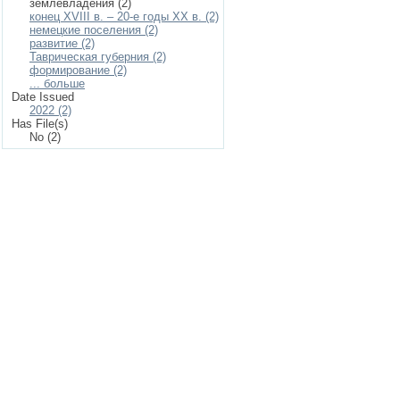
землевладения (2)
конец XVIII в. – 20-е годы XX в. (2)
немецкие поселения (2)
развитие (2)
Таврическая губерния (2)
формирование (2)
... больше
Date Issued
2022 (2)
Has File(s)
No (2)