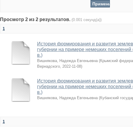
Просмотр 2 из 2 результатов.
(0.001 секунд(а))
1
История формирования и развития землев
губернии на примере немецких поселений (к
в.)
Вишнякова, Надежда Евгеньевна
(
Крымский федера
Вернадского
,
2022-11-08
)
История формирования и развития землев
губернии на примере немецких поселений (к
в.)
Вишнякова, Надежда Евгеньевна
(
Кубанский госуда
1