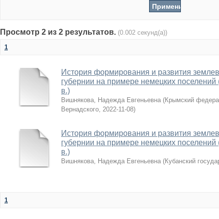
Просмотр 2 из 2 результатов.
(0.002 секунд(а))
1
История формирования и развития землев
губернии на примере немецких поселений (к
в.)
Вишнякова, Надежда Евгеньевна
(
Крымский федера
Вернадского
,
2022-11-08
)
История формирования и развития землев
губернии на примере немецких поселений (к
в.)
Вишнякова, Надежда Евгеньевна
(
Кубанский госуда
1