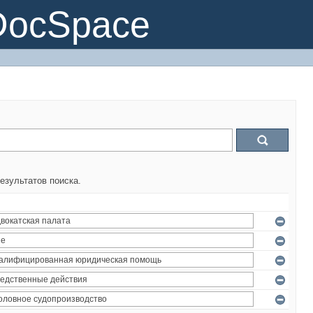
DocSpace
езультатов поиска.