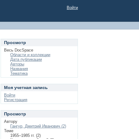
Войти
Просмотр
Весь DocSpace
Области и коллекции
Дата публикации
Авторы
Названия
Тематика
Моя учетная запись
Войти
Регистрация
Просмотр
Автору
Гангур, Дмитрий Иванович (2)
Теме
1955–1985 гг. (2)