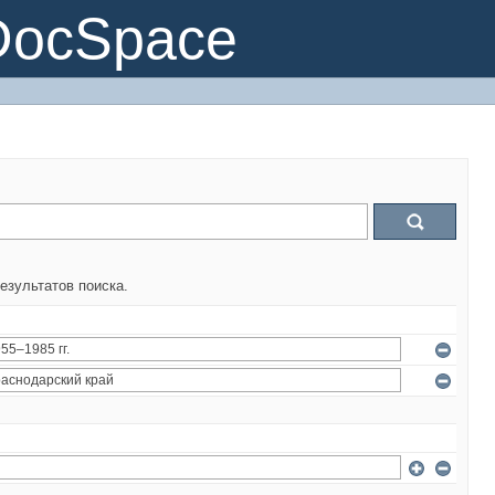
DocSpace
езультатов поиска.