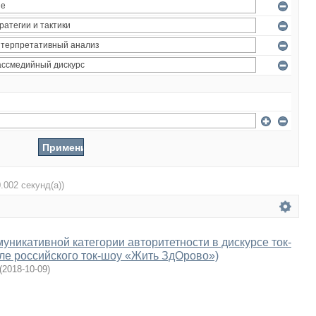
0.002 секунд(а))
уникативной категории авторитетности в дискурсе ток-
ле российского ток-шоу «Жить ЗдОрово»)
(
2018-10-09
)