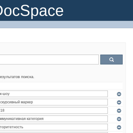
DocSpace
езультатов поиска.