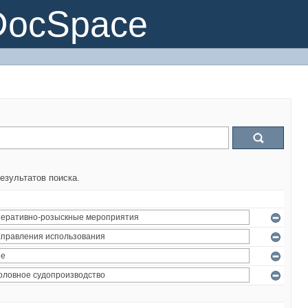
DocSpace
езультатов поиска.