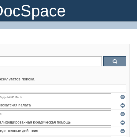
DocSpace
езультатов поиска.