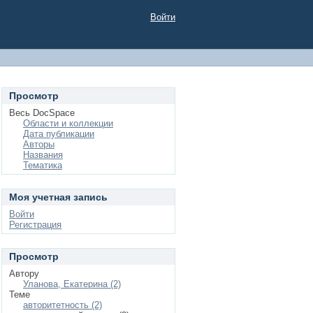
Войти
Просмотр
Весь DocSpace
Области и коллекции
Дата публикации
Авторы
Названия
Тематика
Моя учетная запись
Войти
Регистрация
Просмотр
Автору
Уланова, Екатерина (2)
Теме
авторитетность (2)