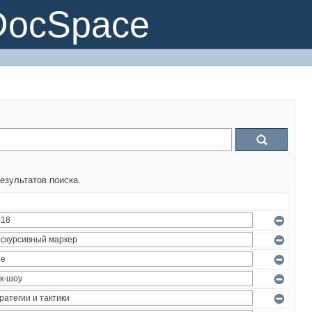
DocSpace
езультатов поиска.