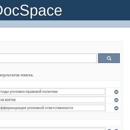
DocSpace
езультатов поиска.