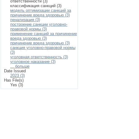
ответственности (3)
классификация санкций (3)
модель оптимизации санкций за
причинение вреда здоровью (3)
пенализация (3)
построение санкции уголовно-
правовой нормы (3)
применение санкций за причинение
вреда здоровью (3)
причинение вреда здоровью (3)
санкция уголовно-правовой нормы
(3)
уголовная ответственность (3)
уголовное наказание (3)
... больше
Date Issued
2023 (3)
Has File(s)
Yes (3)