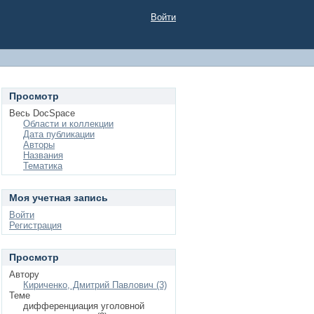
Войти
Просмотр
Весь DocSpace
Области и коллекции
Дата публикации
Авторы
Названия
Тематика
Моя учетная запись
Войти
Регистрация
Просмотр
Автору
Кириченко, Дмитрий Павлович (3)
Теме
дифференциация уголовной