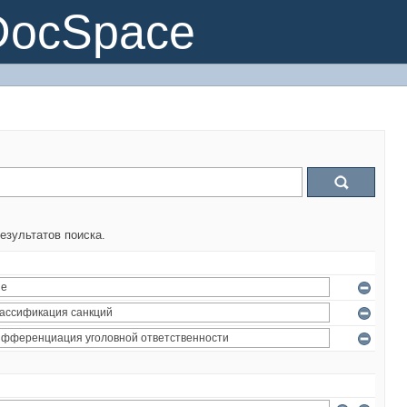
DocSpace
езультатов поиска.