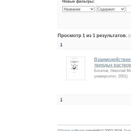
Новые фильтры:
Просмотр 1 из 1 результатов.
(
1
Взаимодействие
твердых раство
Богатов, Николай М
университет
,
2001
)
1
DSpace software
copyright © 2002-2016
Dur