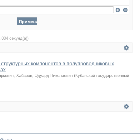
0.004 секунд(а))
 структурных компонентов в полупроводниковых
рах
аркович
;
Хабаров, Эдуард Николаевич
(
Кубанский государственный
aSpace