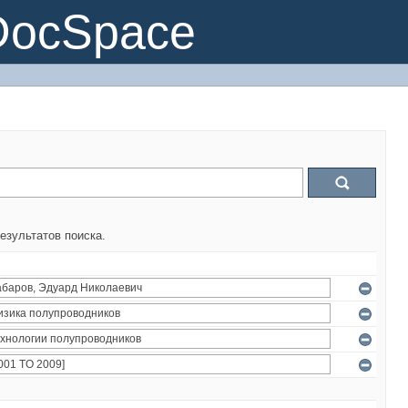
DocSpace
езультатов поиска.