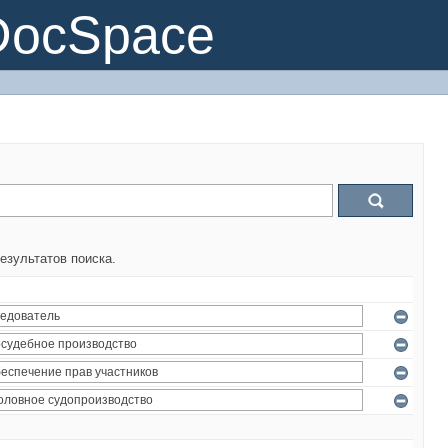
DocSpace
езультатов поиска.