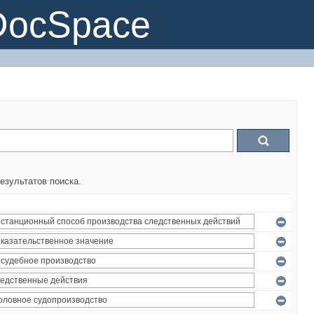
DocSpace
езультатов поиска.