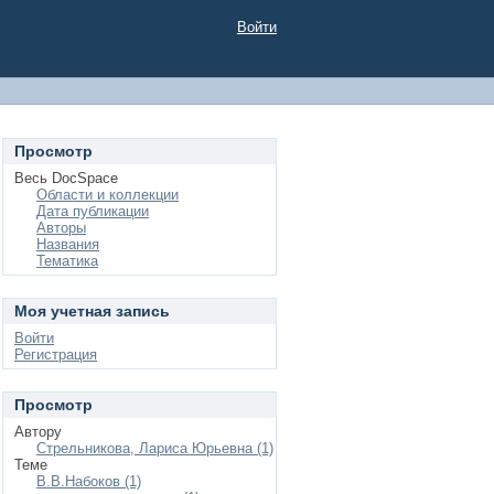
Войти
Просмотр
Весь DocSpace
Области и коллекции
Дата публикации
Авторы
Названия
Тематика
Моя учетная запись
Войти
Регистрация
Просмотр
Автору
Стрельникова, Лариса Юрьевна (1)
Теме
В.В.Набоков (1)