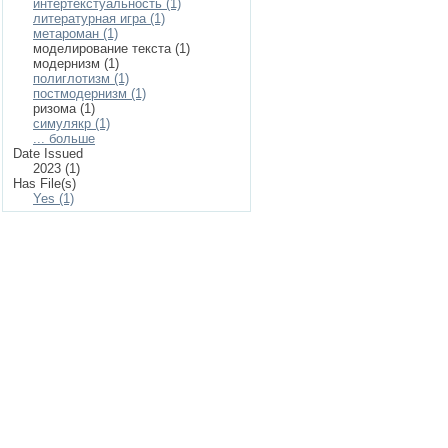
интертекстуальность (1)
литературная игра (1)
метароман (1)
моделирование текста (1)
модернизм (1)
полиглотизм (1)
постмодернизм (1)
ризома (1)
симулякр (1)
... больше
Date Issued
2023 (1)
Has File(s)
Yes (1)