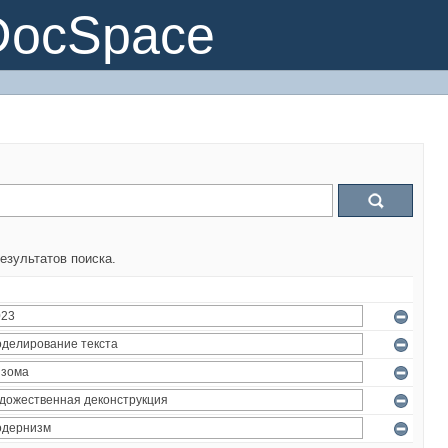
DocSpace
езультатов поиска.