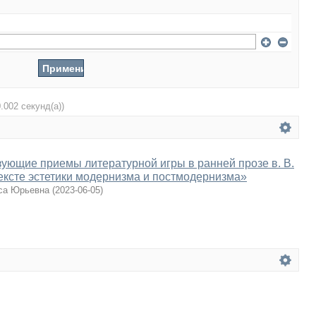
0.002 секунд(а))
ующие приемы литературной игры в ранней прозе в. В.
ексте эстетики модернизма и постмодернизма»
са Юрьевна
(
2023-06-05
)