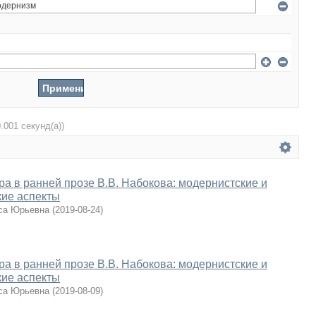
0.001 секунд(а))
ра в ранней прозе В.В. Набокова: модернистские и
кие аспекты
са Юрьевна
(
2019-08-24
)
ра в ранней прозе В.В. Набокова: модернистские и
кие аспекты
са Юрьевна
(
2019-08-09
)