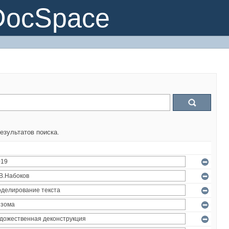
DocSpace
езультатов поиска.