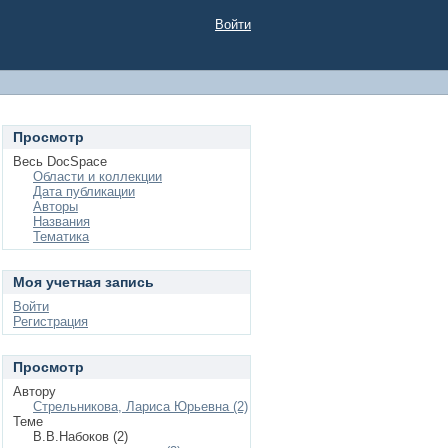
Войти
Просмотр
Весь DocSpace
Области и коллекции
Дата публикации
Авторы
Названия
Тематика
Моя учетная запись
Войти
Регистрация
Просмотр
Автору
Стрельникова, Лариса Юрьевна (2)
Теме
В.В.Набоков (2)