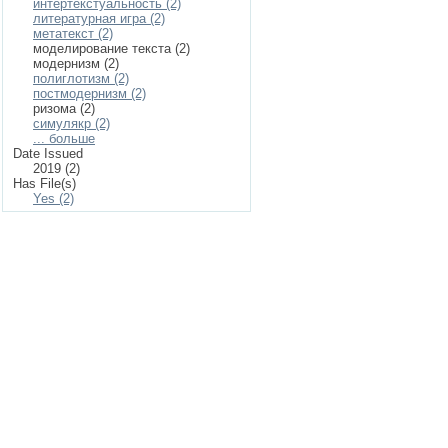
интертекстуальность (2)
литературная игра (2)
метатекст (2)
моделирование текста (2)
модернизм (2)
полиглотизм (2)
постмодернизм (2)
ризома (2)
симулякр (2)
... больше
Date Issued
2019 (2)
Has File(s)
Yes (2)