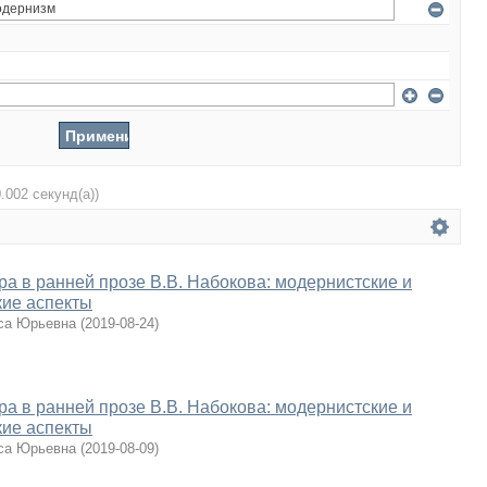
0.002 секунд(а))
ра в ранней прозе В.В. Набокова: модернистские и
кие аспекты
са Юрьевна
(
2019-08-24
)
ра в ранней прозе В.В. Набокова: модернистские и
кие аспекты
са Юрьевна
(
2019-08-09
)