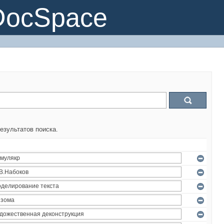
DocSpace
езультатов поиска.