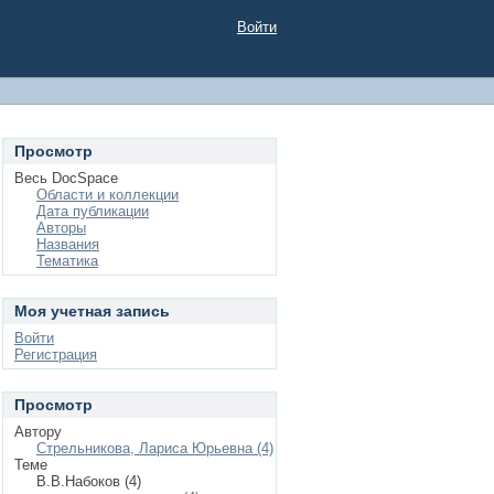
Войти
Просмотр
Весь DocSpace
Области и коллекции
Дата публикации
Авторы
Названия
Тематика
Моя учетная запись
Войти
Регистрация
Просмотр
Автору
Стрельникова, Лариса Юрьевна (4)
Теме
В.В.Набоков (4)