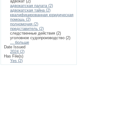
адвокат (2)
адвокатская палата (2)
адвокатская тайна (2)
квалифицированная юридическая
помощь (2)
полномочия (2)
представитель (2)
следственные действия (2)
уголовное судопроизводство (2)
... больше
Date Issued
2024 (2)
Has File(s)
Yes (2)