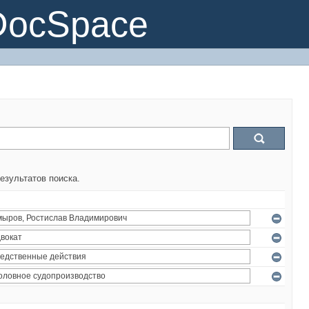
DocSpace
езультатов поиска.