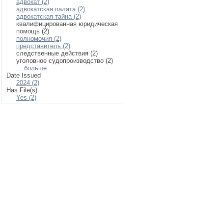
адвокат (2)
адвокатская палата (2)
адвокатская тайна (2)
квалифицированная юридическая
помощь (2)
полномочия (2)
представитель (2)
следственные действия (2)
уголовное судопроизводство (2)
... больше
Date Issued
2024 (2)
Has File(s)
Yes (2)