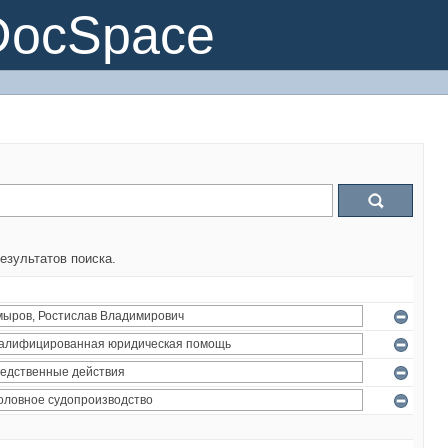
DocSpace
езультатов поиска.