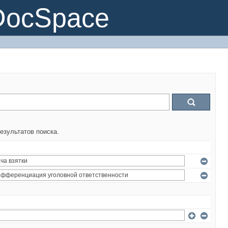
DocSpace
езультатов поиска.