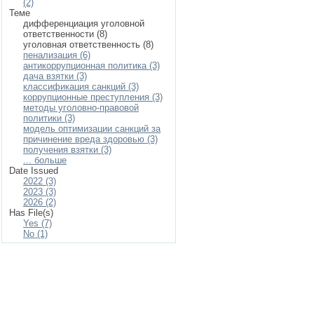
(2)
Теме
дифференциация уголовной
ответственности (8)
уголовная ответственность (8)
пенализация (6)
антикоррупционная политика (3)
дача взятки (3)
классификация санкций (3)
коррупционные преступления (3)
методы уголовно-правовой
политики (3)
модель оптимизации санкций за
причинение вреда здоровью (3)
получения взятки (3)
... больше
Date Issued
2022 (3)
2023 (3)
2026 (2)
Has File(s)
Yes (7)
No (1)