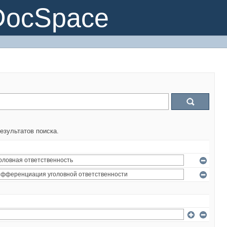
DocSpace
езультатов поиска.