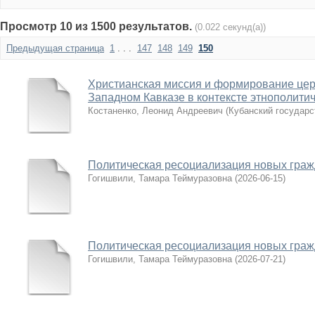
Просмотр 10 из 1500 результатов.
(0.022 секунд(а))
Предыдущая страница
1
. . .
147
148
149
150
Христианская миссия и формирование цер
Западном Кавказе в контексте этнополитиче
Костаненко, Леонид Андреевич
(
Кубанский государс
Политическая ресоциализация новых граж
Гогишвили, Тамара Теймуразовна
(
2026-06-15
)
Политическая ресоциализация новых граж
Гогишвили, Тамара Теймуразовна
(
2026-07-21
)