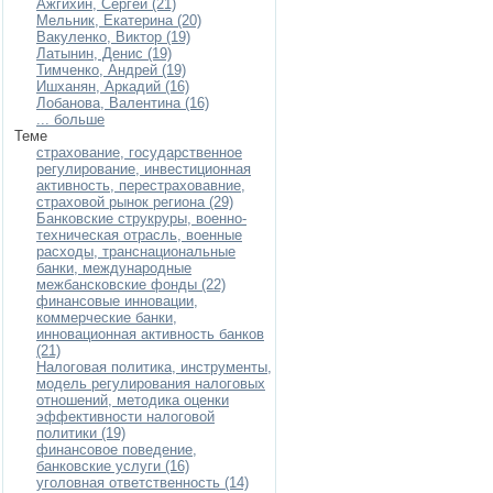
Ажгихин, Сергей (21)
Мельник, Екатерина (20)
Вакуленко, Виктор (19)
Латынин, Денис (19)
Тимченко, Андрей (19)
Ишханян, Аркадий (16)
Лобанова, Валентина (16)
... больше
Теме
страхование, государственное
регулирование, инвестиционная
активность, перестраховавние,
страховой рынок региона (29)
Банковские струкруры, военно-
техническая отрасль, военные
расходы, транснациональные
банки, международные
межбансковские фонды (22)
финансовые инновации,
коммерческие банки,
инновационная активность банков
(21)
Налоговая политика, инструменты,
модель регулирования налоговых
отношений, методика оценки
эффективности налоговой
политики (19)
финансовое поведение,
банковские услуги (16)
уголовная ответственность (14)