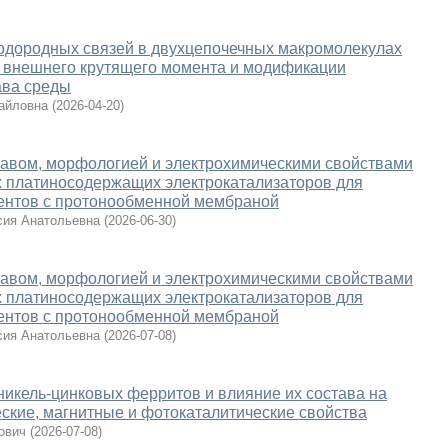
одородных связей в двухцепочечных макромолекулах
и внешнего крутящего момента и модификации
ава среды
айловна
(
2026-04-20
)
тавом, морфологией и электрохимическими свойствами
х платиносодержащих электрокатализаторов для
ентов с протонообменной мембраной
сия Анатольевна
(
2026-06-30
)
тавом, морфологией и электрохимическими свойствами
х платиносодержащих электрокатализаторов для
ентов с протонообменной мембраной
сия Анатольевна
(
2026-07-08
)
никель-цинковых ферритов и влияние их состава на
ческие, магнитные и фотокаталитические свойства
ович
(
2026-07-08
)