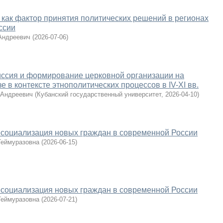
 как фактор принятия политических решений в регионах
ссии
Андреевич
(
2026-07-06
)
иссия и формирование церковной организации на
 в контексте этнополитических процессов в IV-XI вв.
 Андреевич
(
Кубанский государственный университет
,
2026-04-10
)
есоциализация новых граждан в современной России
Теймуразовна
(
2026-06-15
)
есоциализация новых граждан в современной России
Теймуразовна
(
2026-07-21
)