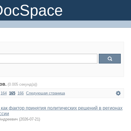
DocSpace
тов.
(0.005 секунд(а))
164
165
166
Следующая страница
 как фактор принятия политических решений в регионах
ссии
Андреевич
(
2026-07-21
)