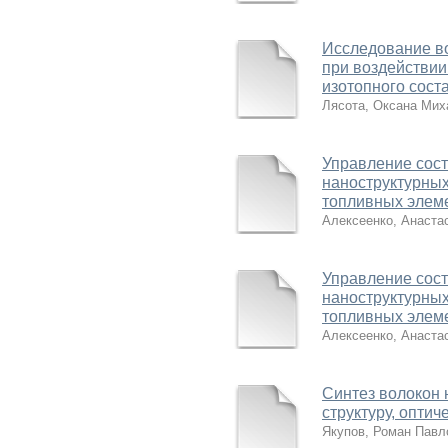
Исследование в
при воздействи
изотопного сост
Лясота, Оксана Мих
Управление сос
наноструктурны
топливных элем
Алексеенко, Анаста
Управление сос
наноструктурны
топливных элем
Алексеенко, Анаста
Синтез волокон 
структуру, опти
Якупов, Роман Павл