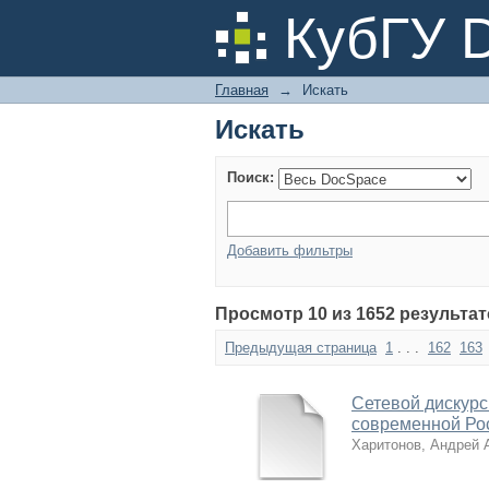
Искать
КубГУ 
Главная
→
Искать
Искать
Поиск:
Добавить фильтры
Просмотр 10 из 1652 результа
Предыдущая страница
1
. . .
162
163
Сетевой дискурс
современной Ро
Харитонов, Андрей 