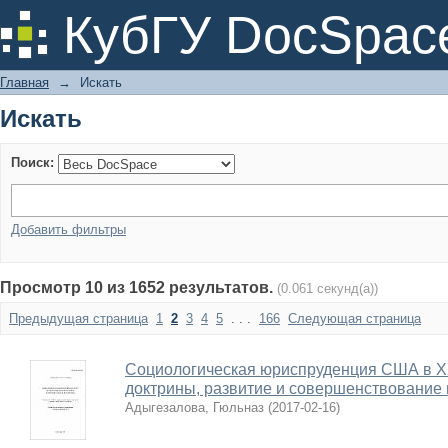
Искать
КубГУ DocSpac
Главная
→
Искать
Искать
Поиск:
Добавить фильтры
Просмотр 10 из 1652 результатов.
(0.061 секунд(а))
Предыдущая страница
1
2
3
4
5
. . .
166
Следующая страница
Социологическая юриспруденция США в X
доктрины, развитие и совершенствование
Адыгезалова, Гюльназ
(
2017-02-16
)