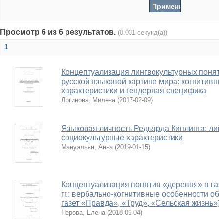
Просмотр 6 из 6 результатов.
(0.031 секунд(а))
1
Концептуализация лингвокультурных поняти
русской языковой картине мира: когнитивн
характеристики и гендерная специфика
Логинова, Милена
(
2017-02-09
)
Языковая личность Редьярда Киплинга: ли
социокультурные характеристики
Мануэльян, Анна
(
2019-01-15
)
Концептуализация понятия «деревня» в га
гг.: вербально-когнитивные особенности о
газет «Правда», «Труд», «Сельская жизнь»
Перова, Елена
(
2018-09-04
)