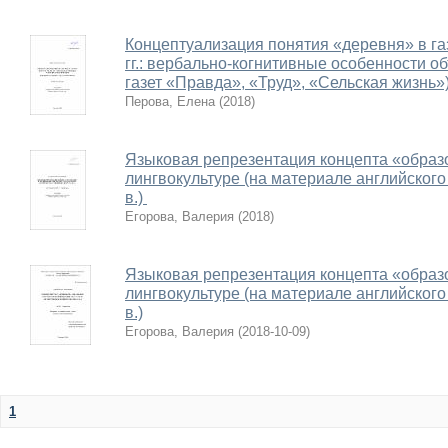
Концептуализация понятия «деревня» в га
гг.: вербально-когнитивные особенности о
газет «Правда», «Труд», «Сельская жизнь»
Перова, Елена
(
2018
)
Языковая репрезентация концепта «образ
лингвокультуре (на материале английског
в.)
Егорова, Валерия
(
2018
)
Языковая репрезентация концепта «образ
лингвокультуре (на материале английског
в.)
Егорова, Валерия
(
2018-10-09
)
1