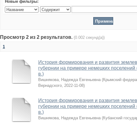
Новые фильтры:
Просмотр 2 из 2 результатов.
(0.002 секунд(а))
1
История формирования и развития землев
губернии на примере немецких поселений (к
в.)
Вишнякова, Надежда Евгеньевна
(
Крымский федера
Вернадского
,
2022-11-08
)
История формирования и развития землев
губернии на примере немецких поселений (к
в.)
Вишнякова, Надежда Евгеньевна
(
Кубанский госуда