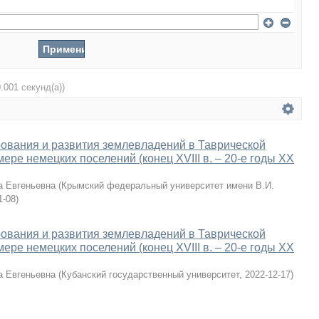
0.001 секунд(а))
ования и развития землевладений в Таврической
ере немецких поселений (конец XVIII в. – 20-е годы XX
а Евгеньевна
(
Крымский федеральный университет имени В.И.
1-08
)
ования и развития землевладений в Таврической
ере немецких поселений (конец XVIII в. – 20-е годы XX
а Евгеньевна
(
Кубанский государственный университет
,
2022-12-17
)