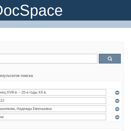
DocSpace
езультатов поиска.