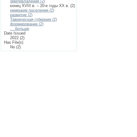
землевладения (2)
конец XVIII в. – 20-е годы XX в. (2)
немецкие поселения (2)
развитие (2)
Таврическая губерния (2)
формирование (2)
... больше
Date Issued
2022 (2)
Has File(s)
No (2)